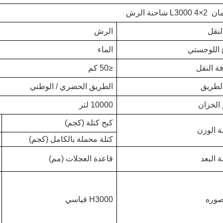
L3 شاحنة الرش
لنقل
الرش
 اللوجستي
الماء
ة النقل
≤50 كم
الطريق
الطريق الحضري / الوطني
الخزان
10000 لتر
كبح كتلة (كجم)
ة الوزن
كتلة محملة بالكامل (كجم)
 البعد
قاعدة العجلات (مم)
صوره
H3000 قياسي