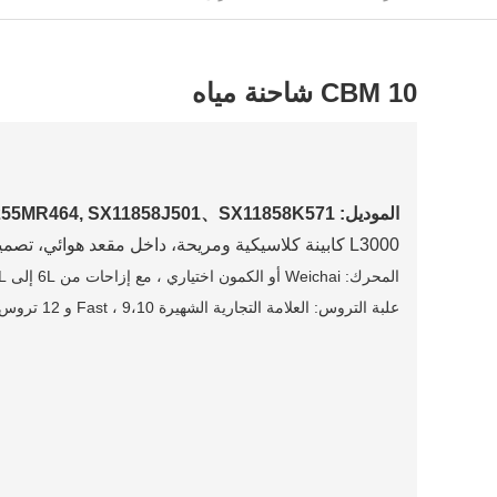
10 CBM شاحنة مياه
الموديل: SX1256JR434C, SX1255DN564, SX1255MR464, SX11858J501、SX11858K571
L3000 كابينة كلاسيكية ومريحة، داخل مقعد هوائي، تصميم منطقي من التكنولوجيا يجعل القيادة أكثر أمانا
المحرك:
Weichai أو الكمون
اختياري
، مع إزاحات من 6L إلى 13L وقوة من 180-560 حصان
علبة التروس: العلامة التجارية الشهيرة Fast ، 9،10 و 12 تروس اختيارية لتلبية الاحتياجات المختلفة