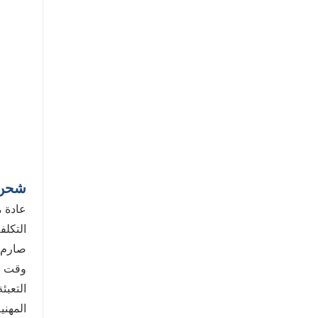
شحن
عادة م
التكلف
صارم وه
وقت التسليم: 20-40 أيام عمل بعد
التعبئ
المهني