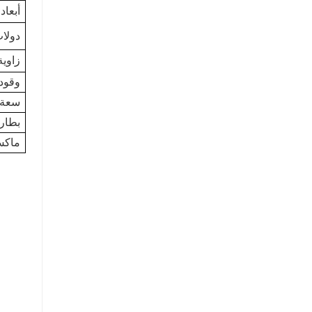
أبعا
دولا
زاوية
وقود
سعة 
بطاري
ماكس.