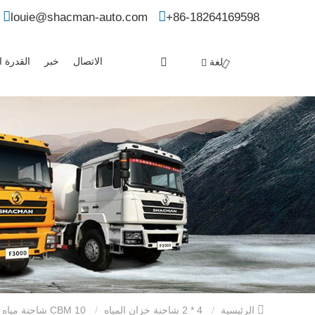
louie@shacman-auto.com
+86-18264169598
الاتصال
خبر
القدرة ال
لغة
الرئيسية
4 * 2 شاحنة خزان المياه
10 CBM شاحنة مياه