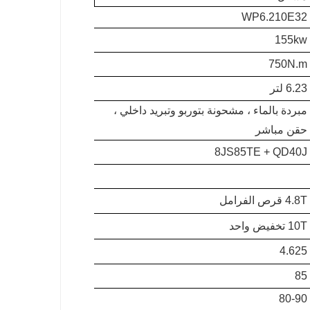
WP6.210E32
155kw
750N.m
6.23 لتر
مبردة بالماء ، مشحونة بتوربو وتبريد داخلي ،
حقن مباشر
8JS85TE + QD40J
4.8T قرص الفرامل
10T تخفيض واحد
4.625
85
80-90