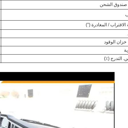
د صندوق الشحن
ب
 الاقتراب / المغادرة (°)
خزان الوقود
ة
 التدرج (٪)