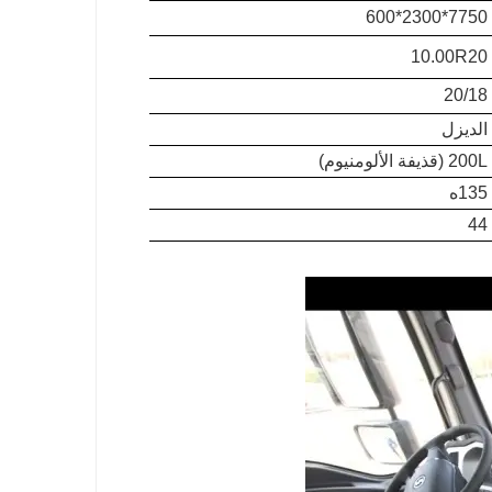
7750*2300*600
10.00R20
20/18
الديزل
200L (قذيفة الألومنيوم)
135ه
44