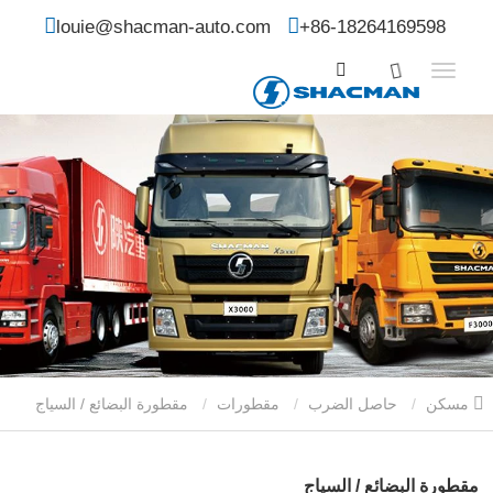
louie@shacman-auto.com
+86-18264169598
مسكن
حاصل الضرب
مقطورات
مقطورة البضائع / السياج
مقطورة البضائع / السياج