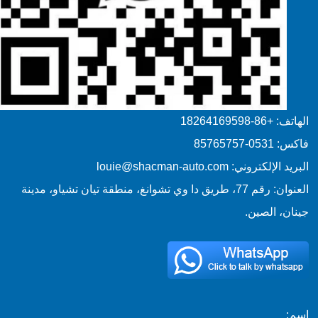
الهاتف: +86-18264169598
فاكس: 0531-85765757
البريد الإلكتروني: louie@shacman-auto.com
العنوان: رقم 77، طريق دا وي تشوانغ، منطقة تيان تشياو، مدينة
جينان، الصين.
اسم: