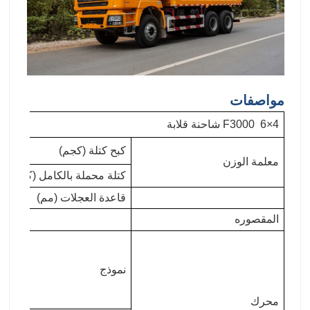
مواصفات
F3000 6×4 شاحنة قلابة
كبح كتلة (كجم)
معلمة الوزن
كتلة محملة بالكامل (كجم)
قاعدة العجلات (مم)
المقصوره
نموذج
محرك