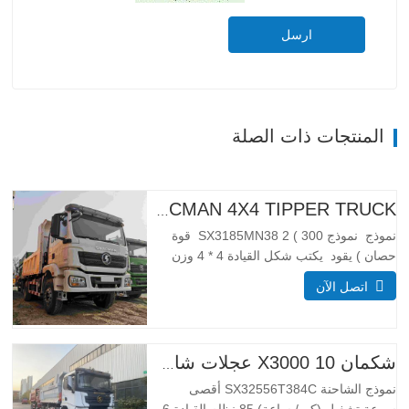
ارسل
المنتجات ذات الصلة
H3000 SHACMAN 4X4 TIPPER TRUCK للبيع
نموذج نموذج SX3185MN38 2 ( 300 قوة
حصان ) يقود يكتب شكل القيادة 4 * 4 وزن
معلمة الوزن مكتمل تطويق الكتلة (كجم)
اتصل الآن
كبح الوزن 55 00 إجمالي كتلة التحميل (كجم)
25000 _ أبعاد معلمات الحجم إجمالي أبعاد
(كسوكس) (مم) الأبعاد (طويلة x عرض x
عالية…
شكمان X3000 10 عجلات شاحنة قلابة
نموذج الشاحنة SX32556T384C أقصى