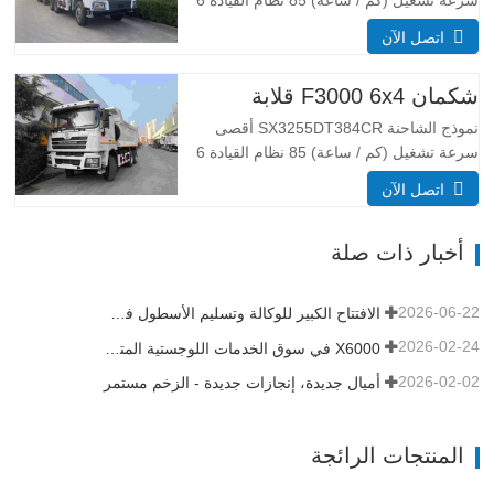
سرعة تشغيل (كم / ساعة) 85 نظام القيادة 6
× 4 أبعاد (L * W * H) (مم) العام 8385 *
اتصل الآن
2490 * 3450 تفريغ الجسم 5600*2300*1500
سمك (مم) أسفل 8، الجانب 6 نظام الرفع
شكمان F3000 6x4 قلابة
الهيدروليكي الرفع الأوسط أو الرفع الأمامي
HYVA نهج /…
نموذج الشاحنة SX3255DT384CR أقصى
سرعة تشغيل (كم / ساعة) 85 نظام القيادة 6
× 4 أبعاد (L * W * H) (مم) العام 8385 *
اتصل الآن
2490 * 3450 تفريغ الجسم 5600*2300*1500
حجم صندوق الشحن 19 متر مكعب ، 20 متر
أخبار ذات صلة
مكعب متاح سمك صندوق الشحن (مم) أسفل
8، الجانب 6 نظام…
2026-06-22
الافتتاح الكبير للوكالة وتسليم الأسطول في تنزانيا
2026-02-24
X6000 في سوق الخدمات اللوجستية المتميزة في أفريقيا
2026-02-02
أميال جديدة، إنجازات جديدة - الزخم مستمر
المنتجات الرائجة