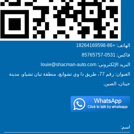
الهاتف: +86-18264169598
فاكس: 0531-85765757
البريد الإلكتروني: louie@shacman-auto.com
العنوان: رقم 77، طريق دا وي تشوانغ، منطقة تيان تشياو، مدينة
جينان، الصين.
اسم: