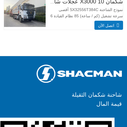
عالية
شكمان X3000 10 عجلات شاحنة قلابة
نموذج الشاحنة SX32556T384C أقصى
سرعة تشغيل (كم / ساعة) 85 نظام القيادة 6
× 4 أبعاد (L * W * H) (مم) العام 8385 *
اتصل الآن
2490 * 3450 تفريغ الجسم 5600*2300*1500
سمك (مم) أسفل 8، الجانب 6 نظام الرفع
الهيدروليكي الرفع الأوسط أو الرفع الأمامي
HYVA نهج /
شاحنة شكمان الثقيلة
قيمة المال