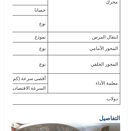
محرك
حصانا
نوع
انتقال المرض
نموذج
المحور الأمامي
نوع
المحور الخلفي
نوع
أقصى سرعة (كم / ساعة
معلمة الأداء
السرعة الاقتصادية (كم /
دولاب
التفاصيل