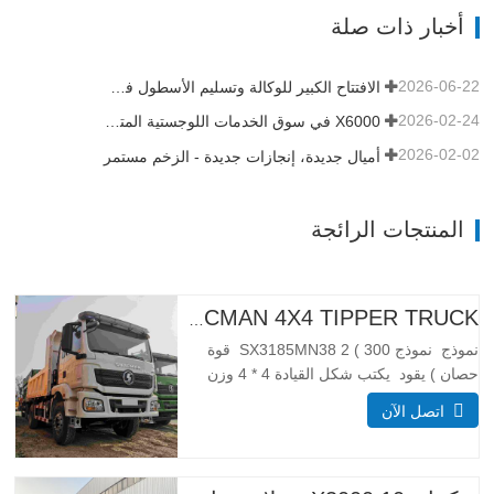
أخبار ذات صلة
مكعب متاح سمك صندوق الشحن (مم) أسفل
8، الجانب 6 نظام…
2026-06-22
الافتتاح الكبير للوكالة وتسليم الأسطول في تنزانيا
2026-02-24
X6000 في سوق الخدمات اللوجستية المتميزة في أفريقيا
2026-02-02
أميال جديدة، إنجازات جديدة - الزخم مستمر
المنتجات الرائجة
H3000 SHACMAN 4X4 TIPPER TRUCK للبيع
نموذج نموذج SX3185MN38 2 ( 300 قوة
حصان ) يقود يكتب شكل القيادة 4 * 4 وزن
معلمة الوزن مكتمل تطويق الكتلة (كجم)
اتصل الآن
كبح الوزن 55 00 إجمالي كتلة التحميل (كجم)
25000 _ أبعاد معلمات الحجم إجمالي أبعاد
(كسوكس) (مم) الأبعاد (طويلة x عرض x