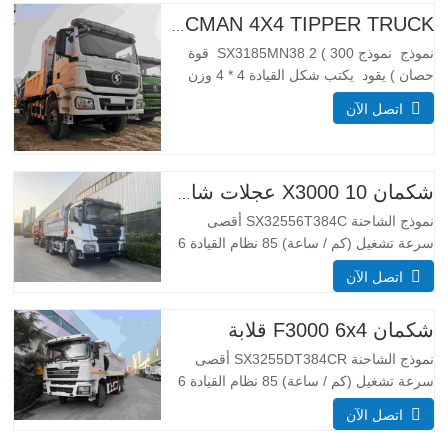
H3000 SHACMAN 4X4 TIPPER TRUCK للبيع
نموذج نموذج SX3185MN38 2 ( 300 قوة
حصان ) يقود يكتب شكل القيادة 4 * 4 وزن
معلمة الوزن مكتمل تطويق الكتلة (كجم)
اتصل الآن
كبح الوزن 55 00 إجمالي كتلة التحميل (كجم)
25000 _ أبعاد معلمات الحجم إجمالي أبعاد
(كسوكس) (مم) الأبعاد (طويلة x عرض x
عالية…
شكمان X3000 10 عجلات شاحنة قلابة
نموذج الشاحنة SX32556T384C أقصى
سرعة تشغيل (كم / ساعة) 85 نظام القيادة 6
× 4 أبعاد (L * W * H) (مم) العام 8385 *
اتصل الآن
2490 * 3450 تفريغ الجسم 5600*2300*1500
سمك (مم) أسفل 8، الجانب 6 نظام الرفع
شكمان F3000 6x4 قلابة
الهيدروليكي الرفع الأوسط أو الرفع الأمامي
HYVA نهج /…
نموذج الشاحنة SX3255DT384CR أقصى
سرعة تشغيل (كم / ساعة) 85 نظام القيادة 6
× 4 أبعاد (L * W * H) (مم) العام 8385 *
اتصل الآن
2490 * 3450 تفريغ الجسم 5600*2300*1500
حجم صندوق الشحن 19 متر مكعب ، 20 متر