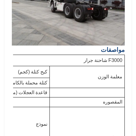
مواصفات
F3000 شاحنة جرار
كبح كتلة (كجم)
معلمة الوزن
كتلة محملة بالكامل (كجم
قاعدة العجلات (مم)
المقصوره
نموذج