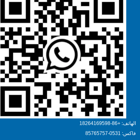
الهاتف: +86-18264169598
فاكس: 0531-85765757