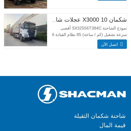
25000 _ أبعاد معلمات الحجم إجمالي أبعاد
(كسوكس) (مم) الأبعاد (طويلة x عرض x
عالية
شكمان X3000 10 عجلات شاحنة قلابة
نموذج الشاحنة SX32556T384C أقصى
سرعة تشغيل (كم / ساعة) 85 نظام القيادة 6
× 4 أبعاد (L * W * H) (مم) العام 8385 *
اتصل الآن
2490 * 3450 تفريغ الجسم 5600*2300*1500
سمك (مم) أسفل 8، الجانب 6 نظام الرفع
الهيدروليكي الرفع الأوسط أو الرفع الأمامي
HYVA نهج /
شاحنة شكمان الثقيلة
قيمة المال