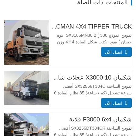
المنتجات ذات الصلة
H3000 SHACMAN 4X4 TIPPER TRUCK للبيع
نموذج نموذج SX3185MN38 2 ( 300 قوة
حصان ) يقود يكتب شكل القيادة 4 * 4 وزن
معلمة الوزن مكتمل تطويق الكتلة (كجم)
اتصل الآن
كبح الوزن 55 00 إجمالي كتلة التحميل (كجم)
25000 _ أبعاد معلمات الحجم إجمالي أبعاد
(كسوكس) (مم) الأبعاد (طويلة x عرض x
عالية…
شكمان X3000 10 عجلات شاحنة قلابة
نموذج الشاحنة SX32556T384C أقصى
سرعة تشغيل (كم / ساعة) 85 نظام القيادة 6
× 4 أبعاد (L * W * H) (مم) العام 8385 *
اتصل الآن
2490 * 3450 تفريغ الجسم 5600*2300*1500
سمك (مم) أسفل 8، الجانب 6 نظام الرفع
شكمان F3000 6x4 قلابة
الهيدروليكي الرفع الأوسط أو الرفع الأمامي
HYVA نهج /…
نموذج الشاحنة SX3255DT384CR أقصى
سرعة تشغيل (كم / ساعة) 85 نظام القيادة 6