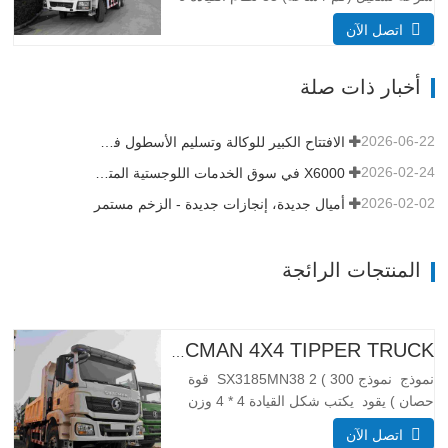
× 4 أبعاد (L * W * H) (مم) العام 8385 *
اتصل الآن
2490 * 3450 تفريغ الجسم 5600*2300*1500
حجم صندوق الشحن 19 متر مكعب ، 20 متر
أخبار ذات صلة
مكعب متاح سمك صندوق الشحن (مم) أسفل
8، الجانب 6 نظام…
2026-06-22
الافتتاح الكبير للوكالة وتسليم الأسطول في تنزانيا
2026-02-24
X6000 في سوق الخدمات اللوجستية المتميزة في أفريقيا
2026-02-02
أميال جديدة، إنجازات جديدة - الزخم مستمر
المنتجات الرائجة
H3000 SHACMAN 4X4 TIPPER TRUCK للبيع
نموذج نموذج SX3185MN38 2 ( 300 قوة
حصان ) يقود يكتب شكل القيادة 4 * 4 وزن
معلمة الوزن مكتمل تطويق الكتلة (كجم)
اتصل الآن
كبح الوزن 55 00 إجمالي كتلة التحميل (كجم)