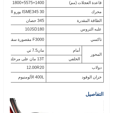
قاعدة العجلات (مم)
1800+5575+1400
محرك
ISME345 30 يورو III
الطاقة المقدرة
345 حصان
علبه التروس
10JSD180
تاكسي
F3000 مقصورة سقف بلات مطولة مع تكييف الهواء
أمام
مان7.5 تي
المحور
الخلفي
13T مان على مرحلتين 4.266
دولاب
12.00R20
خزان الوقود
400L الألومنيوم
التفاصيل