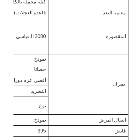
كتلة محملة بالكامل (ك
معلمة البعد
قاعدة العجلات (مم)
المقصوره
H3000 قياسي
نموذج
حصانا
أقصى عزم دوران
محرك
التشريد
نوع
انتقال المرض
نموذج
قابض
395