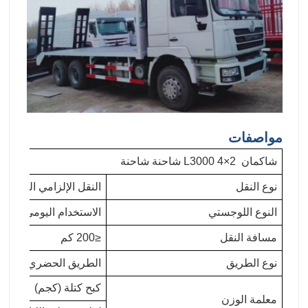
مواصفات
شاكمان L3000 4×2 شاحنة شاحنة
نوع النقل
النقل الإلزامي القياسي
النوع اللوجستي
الاستخدام اليومي / الأغذ
مسافة النقل
≤200 كم
نوع الطريق
الطريق الحضري / الوط
كبح كتلة (كجم)
معلمة الوزن