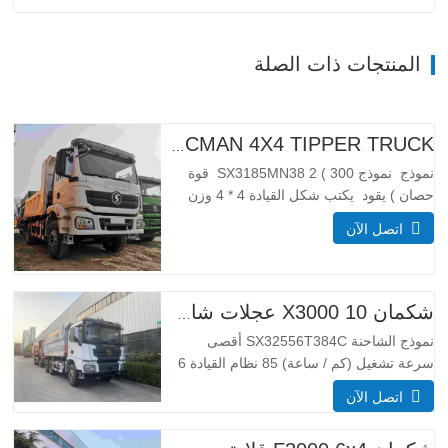
المنتجات ذات الصلة
H3000 SHACMAN 4X4 TIPPER TRUCK للبيع
نموذج نموذج SX3185MN38 2 ( 300 قوة
حصان ) يقود يكتب شكل القيادة 4 * 4 وزن
معلمة الوزن مكتمل تطويق الكتلة (كجم)
اتصل الآن
كبح الوزن 55 00 إجمالي كتلة التحميل (كجم)
25000 _ أبعاد معلمات الحجم إجمالي أبعاد
(كسوكس) (مم) الأبعاد (طويلة x عرض x
عالية…
شكمان X3000 10 عجلات شاحنة قلابة
نموذج الشاحنة SX32556T384C أقصى
سرعة تشغيل (كم / ساعة) 85 نظام القيادة 6
× 4 أبعاد (L * W * H) (مم) العام 8385 *
اتصل الآن
2490 * 3450 تفريغ الجسم 5600*2300*1500
سمك (مم) أسفل 8، الجانب 6 نظام الرفع