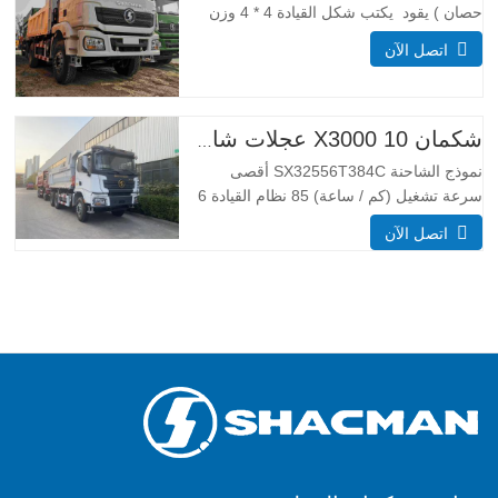
حصان ) يقود يكتب شكل القيادة 4 * 4 وزن
معلمة الوزن مكتمل تطويق الكتلة (كجم)
اتصل الآن
كبح الوزن 55 00 إجمالي كتلة التحميل (كجم)
25000 _ أبعاد معلمات الحجم إجمالي أبعاد
(كسوكس) (مم) الأبعاد (طويلة x عرض x
عالية
شكمان X3000 10 عجلات شاحنة قلابة
نموذج الشاحنة SX32556T384C أقصى
سرعة تشغيل (كم / ساعة) 85 نظام القيادة 6
× 4 أبعاد (L * W * H) (مم) العام 8385 *
اتصل الآن
2490 * 3450 تفريغ الجسم 5600*2300*1500
سمك (مم) أسفل 8، الجانب 6 نظام الرفع
الهيدروليكي الرفع الأوسط أو الرفع الأمامي
HYVA نهج /