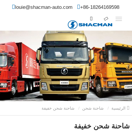
louie@shacman-auto.com
+86-18264169598
الرئيسية
شاحنة شحن
شاحنة شحن خفيفة
شاحنة شحن خفيفة