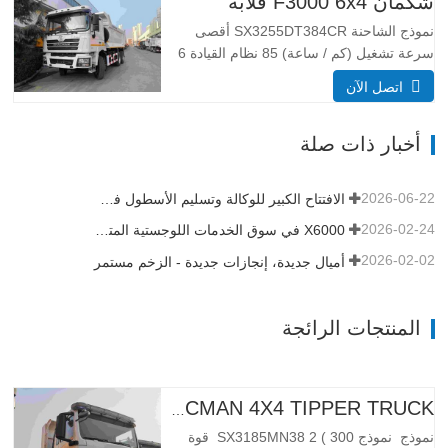
شكمان F3000 6x4 قلابة
الهيدروليكي الرفع الأوسط أو الرفع الأمامي
HYVA نهج /…
نموذج الشاحنة SX3255DT384CR أقصى
سرعة تشغيل (كم / ساعة) 85 نظام القيادة 6
× 4 أبعاد (L * W * H) (مم) العام 8385 *
اتصل الآن
2490 * 3450 تفريغ الجسم 5600*2300*1500
حجم صندوق الشحن 19 متر مكعب ، 20 متر
أخبار ذات صلة
مكعب متاح سمك صندوق الشحن (مم) أسفل
8، الجانب 6 نظام…
2026-06-22
الافتتاح الكبير للوكالة وتسليم الأسطول في تنزانيا
2026-02-24
X6000 في سوق الخدمات اللوجستية المتميزة في أفريقيا
2026-02-02
أميال جديدة، إنجازات جديدة - الزخم مستمر
المنتجات الرائجة
H3000 SHACMAN 4X4 TIPPER TRUCK للبيع
نموذج نموذج SX3185MN38 2 ( 300 قوة