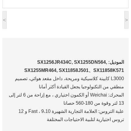
<
>
الموديل: SX1256JR434C, SX1255DN564,
SX1255MR464, SX11858J501、SX11858K571
L3000 كابينة كلاسيكية ومريحة، داخل مقعد هوائي، تصميم
منطقي من التكنولوجيا يجعل القيادة أكثر أمانا
المحرك: Weichai أو الكمون اختياري ، مع إزاحة من 6 لتر إلى
13 لتر وقوة من 180-560 حصانا
علبة التروس: العلامة التجارية الشهيرة Fast ، 9،10 و 12
تروس اختيارية لتلبية الاحتياجات المختلفة